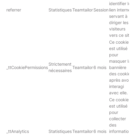
identifier le
referrer
Statistiques
Teamtailor
Session
lien internet
servant à
diriger les
visiteurs
vers ce site.
Ce cookie
est utilisé
pour
masquer la
Strictement
_ttCookiePermissions
Teamtailor
6 mois
bannière
nécessaires
des cookies
après avoir
interagi
avec elle.
Ce cookie
est utilisé
pour
collecter
des
_ttAnalytics
Statistiques
Teamtailor
6 mois
informations