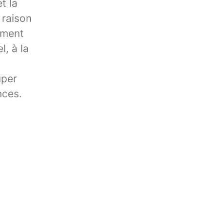
t la
 raison
ement
, à la
uper
nces.